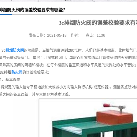
排烟防火阀
c排烟防火阀的误差校验要求有哪些？
3c防火阀
3c排烟防火阀的误差校验要求有
配件批发
发布日期：
2021-05-18
作者：
点击：
1136
3c
排烟防火阀
的功能是，当烟气温度达到280℃时，人们已经基本撤离，此时烟气已
量的无缝钢管阀门。 单层百叶窗式通风口，单层百叶窗式通风口管道穿过防火室的隔
风险高的房间的隔墙和楼板；在每个楼层的垂直风道和水平风道的交界处的水平管段
3c排烟
防火阀
的误差校验要求:
、基本误差
规定的输入信号平稳地按加大或减小方向输入执行机构(或定位器)，测量各点所对应
系之间的各点误差，其至大值即为基本误差。