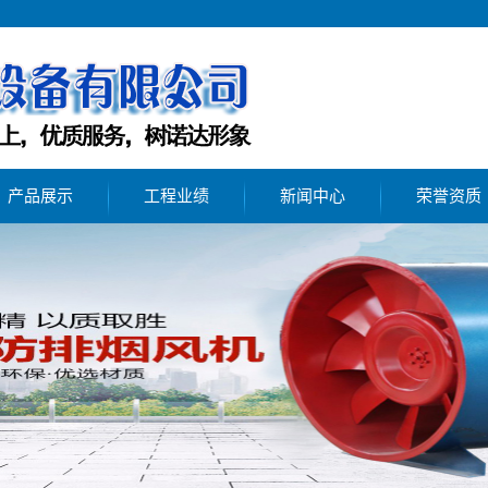
产品展示
工程业绩
新闻中心
荣誉资质
风机
成功案例
公司新闻
风机盘管
工程案例
行业新闻
风口
解决方案
阀门
风机箱
风管