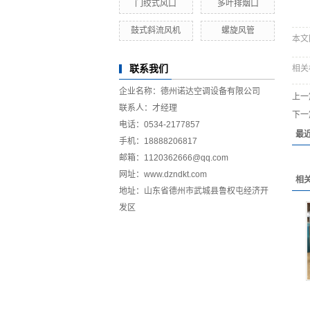
门绞式风口
多叶排烟口
鼓式斜流风机
螺旋风管
本文网
联系我们
相关
企业名称：德州诺达空调设备有限公司
上一
联系人：才经理
下一
电话：0534-2177857
最
手机：18888206817
邮箱：1120362666@qq.com
网址：www.dzndkt.com
相
地址：山东省德州市武城县鲁权屯经济开
发区