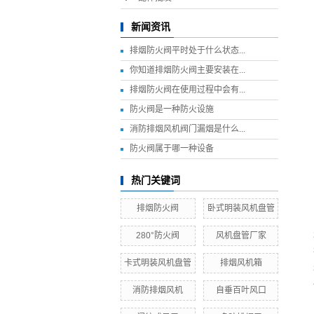
新闻资讯
排烟防火阀平时处于什么状态...
你知道排烟防火阀主要安装在...
排烟防火阀在使用过程中会有...
防火阀是一种防火设施
消防排烟风机阀门漏烟是什么...
防火阀属于哪一种设备
热门关键词
排烟防火阀
卧式明装风机盘管
2
280°防火阀
风机盘管厂家
在
卡式明装风机盘管
排烟风机箱
3
信
消防排烟风机
自垂百叶风口
以