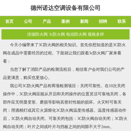
德州诺达空调设备有限公司
首页
公司
产品
案例
新闻
招聘
联系
排烟防火阀 3c防火阀 电动防火阀 规格多样
今天小编带来了3C防火阀的相关知识。首先你想知道的是
3C防火
阀
在成品中需要经历的过程。下面就让我们跟着3c防火阀厂家来看
看：
当您了解了消防产品的检测流程后，相信客户会对我们公司的产
品更满意，购买也更放心。
我公司3C防火阀产品有两项检测项目：关闭可靠性。在10次关闭
操作中，3C防火阀应能从开启和关闭操作的位置灵活可靠地关闭，各
部件应无明显变形、磨损等影响其密封性能的损坏。火灾时可靠关
闭：用酒精灯或其它火源熔化3C防火阀温度传感器。温度传感器动作
后，3C防火阀自动关闭。可靠关闭包括：3C防火阀自动关闭；3C防火
阀自动关闭；叶片之间或叶片与挡板之间的间隙不大于2mm。