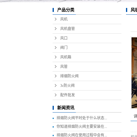
风
产品分类
风机
风机盘管
风口
阀门
风机箱
风管
排烟防火阀
3c防火阀
配件批发
新闻资讯
排烟防火阀平时处于什么状态...
你知道排烟防火阀主要安装在...
排烟防火阀在使用过程中会有...