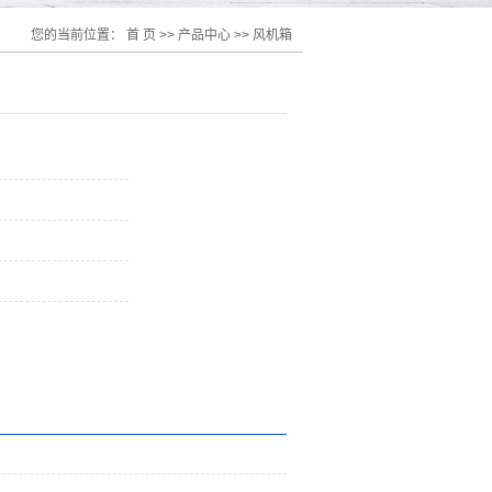
您的当前位置：
首 页
>>
产品中心
>>
风机箱