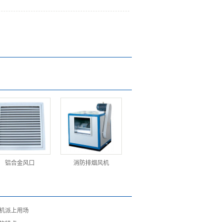
铝合金风口
消防排烟风机
机派上用场