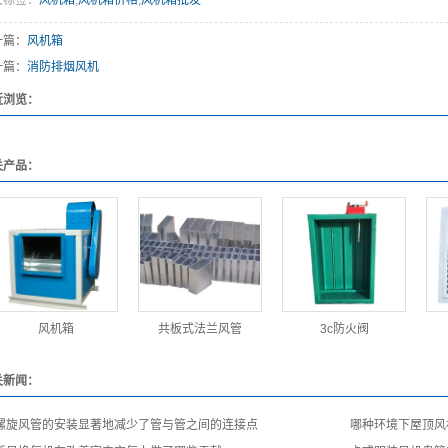
关标签：
风机箱
,
风机箱价格
,
风机箱批发
一篇：
风机箱
一篇：
消防排烟风机
近浏览：
关产品：
风机箱
共板式法兰风管
3c防火阀
关新闻：
螺旋风管的安装显著地减少了管与管之间的连接点
哪种环境下屋顶风