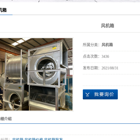
排烟防火阀
机箱
3c防火阀
配件批发
风机箱
所属分类：
风机箱
点击次数：
3436
发布日期：
2021/08/31
详细介绍