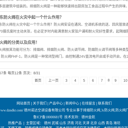
多层建筑中组装的。排烟防火阀是一种能够快速排出厨房加工食品过程中产生的异味
东防火阀在火灾中起一个什么作用？
东防火阀在火灾中起一个什么作用？防火阀安设在通风、空调机系统的送、回风管旅
70摄氏度时主动关张，在必定岁时内能满意耐火家弦户诵和耐火完好性要求，起隔烟
火阀的分类以及应用！
火阀按其功能可分为：排烟阀、排烟防火阀、防火调节阀、防烟防火调节阀等多种类
、防火阀FHF-1，防火阀是一种常闭型阀门，由控制通24V直流电开启或手动开启，在
67条
每页12条
页次：8/31
8
首页
上一页
3
4
5
6
7
9
10
网站首页
|
关于我们
|
产品中心
|
新闻中心
|
在线留言
|
联系我们
ttp://www.dzndkt.com/ 德州诺达空调设备有限公司 专业从事于
排烟防火阀
,
3c防火阀
,
防火阀
鲁ICP备18000681号
技术支持：
德州金航
热推产品
| 主营区域：
德州
武城
山东
济南
河北
天津
北京
山西
青岛
潍坊