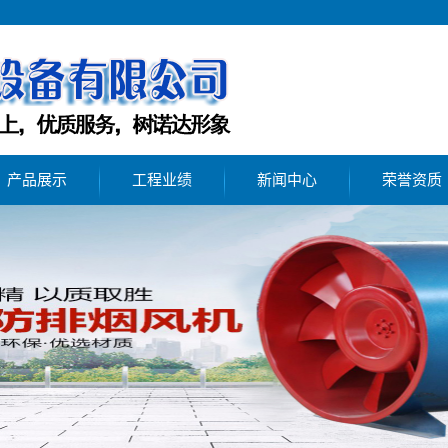
产品展示
工程业绩
新闻中心
荣誉资质
风机
成功案例
公司新闻
风机盘管
工程案例
行业新闻
风口
解决方案
阀门
风机箱
风管