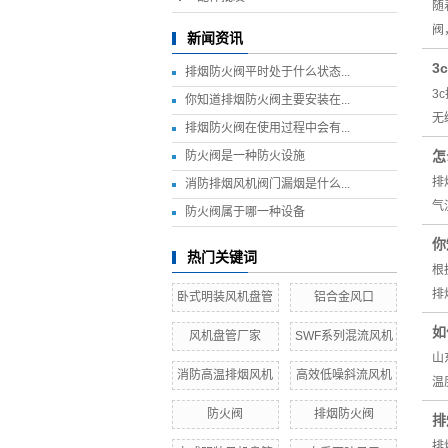
随
阀
新闻资讯
3
排烟防火阀平时处于什么状态...
3
你知道排烟防火阀主要安装在...
无
排烟防火阀在使用过程中会有...
怎
防火阀是一种防火设施
排
消防排烟风机阀门漏烟是什么...
气
防火阀属于哪一种设备
你
热门关键词
根
排
卧式明装风机盘管
铝合金风口
如
风机盘管厂家
SWF系列混流风机
山
消防高温排烟风机
高效低噪斜流风机
温
防火阀
排烟防火阀
排
排