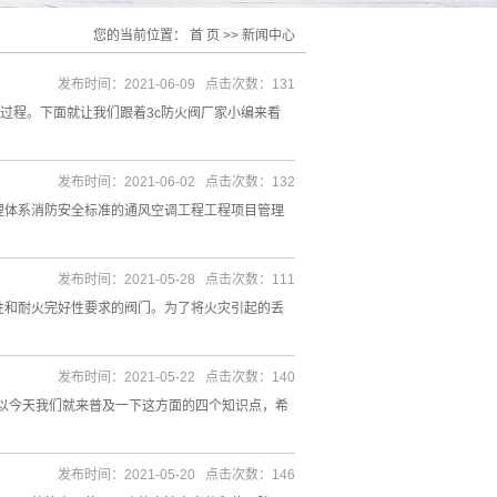
您的当前位置：
首 页
>>
新闻中心
发布时间：2021-06-09 点击次数：131
过程。下面就让我们跟着3c防火阀厂家小编来看
发布时间：2021-06-02 点击次数：132
体系消防安全标准的通风空调工程工程项目管理
发布时间：2021-05-28 点击次数：111
性和耐火完好性要求的阀门。为了将火灾引起的丢
发布时间：2021-05-22 点击次数：140
以今天我们就来普及一下这方面的四个知识点，希
发布时间：2021-05-20 点击次数：146