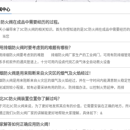
排烟防火阀
闻中心
3c防火阀
C防火阀在成品中需要经历的过程。
配件批发
天小编带来了3C防火阀的相关知识。首先你想知道的是3C防火阀在成品中需要经历的
：当您
用排烟防火阀时要考虑到的难题有哪些？
用排烟防火阀要考虑到的难题 排烟防火阀厂家生产的工业阀门，可用有防排烟管理
系手机软件的通风管道上，十分可用内设卤代烷乙炔气体全自动救火设备
烟防火阀是用来阻断来自火灾区的烟气及火焰经过！
烟防火阀是用来阻断来自火灾区的烟气及火焰经过，并在一守时间内能满意耐火稳定
削减到较小程度，就有必要采纳有用的防火、防排烟办法，以控制火势延伸，而排
北3C防火阀装置位置你了解过吗？
于河北3C防火阀来说，为了更好地发挥其应有的价值，它需要安装在正确的地方，所
通过我们3c防火阀厂家的讲解能更好地帮助大家理解，具体如下：&
家解答如何正确应用防火阀！