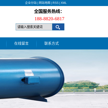
企业分站
|
网站地图
|
RSS
|
XML
全国服务热线：
188-8820-6817
在线留言
联系方式