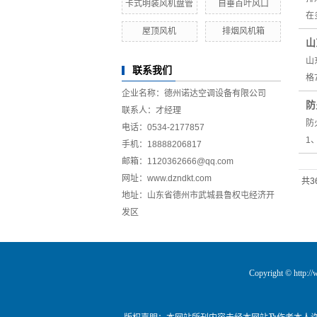
卡式明装风机盘管
自垂百叶风口
在
屋顶风机
排烟风机箱
山
山
联系我们
格
企业名称：德州诺达空调设备有限公司
防
联系人：才经理
防
电话：0534-2177857
1
手机：18888206817
邮箱：1120362666@qq.com
网址：www.dzndkt.com
共3
地址：山东省德州市武城县鲁权屯经济开
发区
Copyright © h