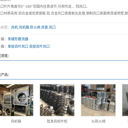
口叶片角度可0°-180°范围内任意调节,可用作送.、回风口。
风口材质采用 铝合金或优质钢板.铝 合金风口表面氧化处理,钢制风口表面烤漆或喷塑,
关标签：
风机
,
风机箱
,
防火阀
,
风管
,
风口
一篇：
条缝形散流器
一篇：
单层百叶风口 双层百叶风口
近浏览：
关产品：
风机箱
批发风机叶轮
3c防火阀