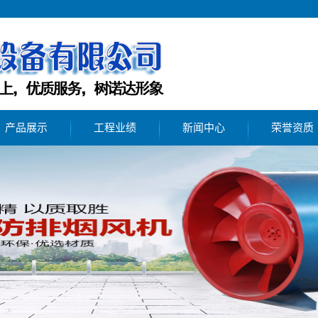
产品展示
工程业绩
新闻中心
荣誉资质
风机
成功案例
公司新闻
风机盘管
工程案例
行业新闻
风口
解决方案
阀门
风机箱
风管