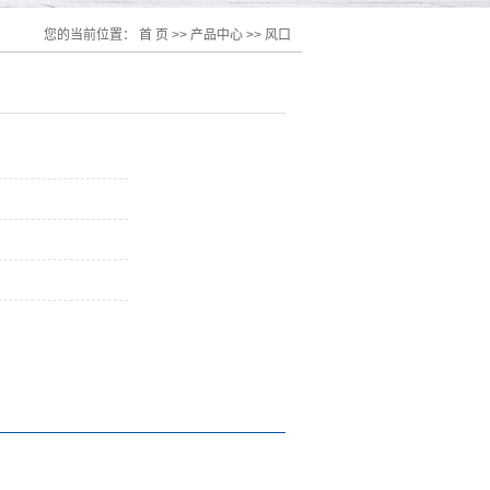
您的当前位置：
首 页
>>
产品中心
>>
风口